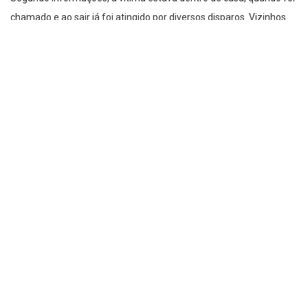
chamado e ao sair já foi atingido por diversos disparos. Vizinhos
relataram ter ouvido ao menos dez tiros. Na sequência, uma carro
não identificado fugiu do local.
A autoria é desconhecida. Já a motivação pode ter sido um acerto
de contas. Ainda, conforme relatos, o rapaz saiu recentemente da
cadeia.
O corpo foi recolhido ao Instituto Médico Legal (IML) e a Delegacia
investigará mais este caso.