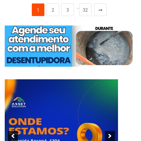
…
1
2
3
32