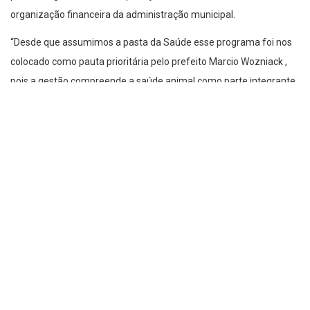
organização financeira da administração municipal.
“Desde que assumimos a pasta da Saúde esse programa foi nos
colocado como pauta prioritária pelo prefeito Marcio Wozniack ,
pois a gestão compreende a saúde animal como parte integrante
das políticas de saúde publica de Fazenda Rio Grande, e agora
chegou o momento de atender esse pedido e oferecer esse
serviço tão importante para nossa população”, disse a secretária
de Saúde, Irani.
O programa vai realizar as castrações por agendamentos,
respeitando primeiramente uma lista de casos prioritários, como
Ongs, cuidadores de animais, famílias inscritas no NIS (Cadastro
único), animais de rua e na sequência a população em geral.
Segundo explicou a secretária, o Castramóvel contará com uma
central de atendimento por telefone, que vai realizar o cadastro