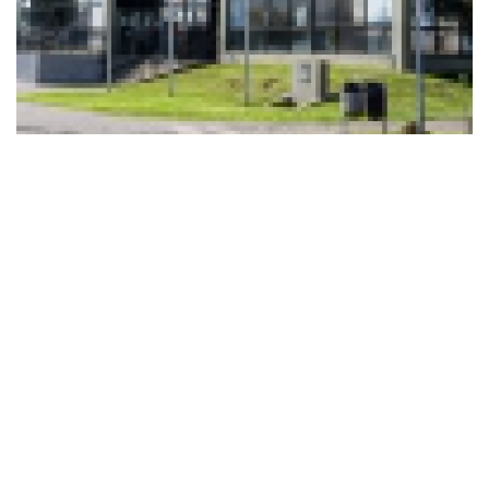
Prefeitura do município. Foto: Google / Reprodução
A Prefeitura de Fazenda Rio Grande informou que instaurou um
procedimento administrativo para apurar o caso de um
nascimento ocorrido sem assistência ao parto no Hospital
Municipal.
Em nota oficial divulgada pela Secretaria Municipal de
Comunicação Social, a administração municipal afirmou que a
apuração irá verificar o cumprimento dos protocolos assistenciais
adotados na unidade, conforme as diretrizes do Ministério da