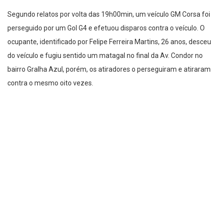
Segundo relatos por volta das 19h00min, um veículo GM Corsa foi
perseguido por um Gol G4 e efetuou disparos contra o veículo. O
ocupante, identificado por Felipe Ferreira Martins, 26 anos, desceu
do veículo e fugiu sentido um matagal no final da Av. Condor no
bairro Gralha Azul, porém, os atiradores o perseguiram e atiraram
contra o mesmo oito vezes.
O SIATE foi acionado e constatou o óbito no local. O Guarda
Municipal Nascimento, também disse a reportagem, ” havia uma
criança dentro do carro em que o “felipinho” como é conhecido
estava, entretanto, felizmente ela não sofreu nenhum ferimento,
e passa bem”, concluiu o GM.
Os autores foram presos logo em seguida, próximo ao CEASA, por
policiais do 13° BPM e encaminhados a central de flagrantes. Com
eles foram localizados 3 armas de fogo. Já a motivação pode ter
sido um acerto de contas. A investigação ficará a cargo da