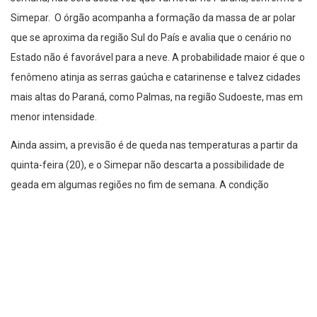
Simepar. O órgão acompanha a formação da massa de ar polar
que se aproxima da região Sul do País e avalia que o cenário no
Estado não é favorável para a neve. A probabilidade maior é que o
fenômeno atinja as serras gaúcha e catarinense e talvez cidades
mais altas do Paraná, como Palmas, na região Sudoeste, mas em
menor intensidade.
Ainda assim, a previsão é de queda nas temperaturas a partir da
quinta-feira (20), e o Simepar não descarta a possibilidade de
geada em algumas regiões no fim de semana. A condição
também é influenciada pela chuva, já que com o solo molhado,
torna-se mais difícil a formação de gelo. A previsão pode ser
acompanhada no serviço do Alerta Geada, disponível no site do
Simepar
.
Um dos fatores que inibe a formação de neve são as chuvas
constantes desde o último fim de semana. A condição ideal para a