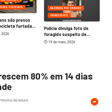
CIAS POLICIAIS
FAZENDA RIO GRANDE
HOMICÍDIOS
ens são presos
icleta furtada...
Polícia divulga foto de
Pr
foragido suspeito de...
no
, 2026
51
19 de maio, 2026
crescem 80% em 14 dias
nde
minutos de leitura