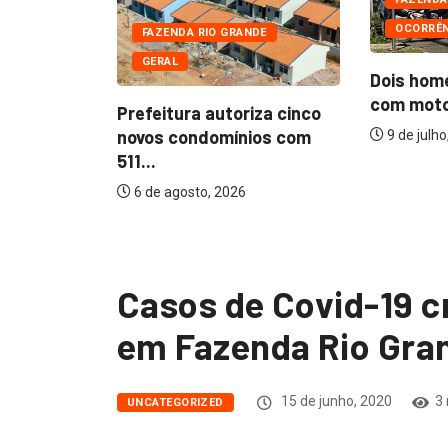
OCORRÊN
DE
FAZENDA RIO GRANDE
GERAL
Dois hom
com motoc
oto de
Prefeitura autoriza cinco
o de...
novos condomínios com
9 de julho
511...
6 de agosto, 2026
Casos de Covid-19 
em Fazenda Rio Gra
15 de junho, 2020
3 
UNCATEGORIZED