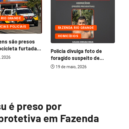
 RIO GRANDE
CIAS POLICIAIS
FAZENDA RIO GRANDE
HOMICÍDIOS
ens são presos
icleta furtada...
Polícia divulga foto de
Pr
foragido suspeito de...
no
, 2026
51
19 de maio, 2026
su é preso por
protetiva em Fazenda