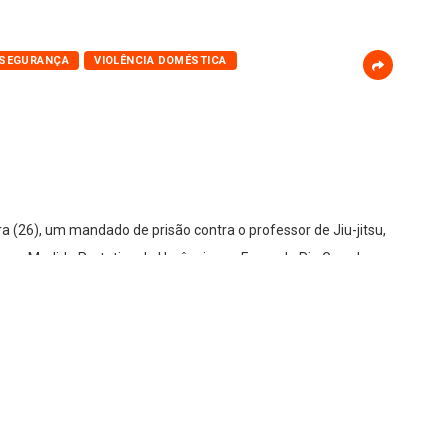
SEGURANÇA
VIOLÊNCIA DOMÉSTICA
ira (26), um mandado de prisão contra o professor de Jiu-jitsu,
ir uma Medida Protetiva de Urgência em Fazenda Rio Grande.
s a constatação de que o investigado havia descumprido
nvestigação por violência doméstica. Diante da violação das
prisão, que foi autorizada pela Justiça e cumprida pelos