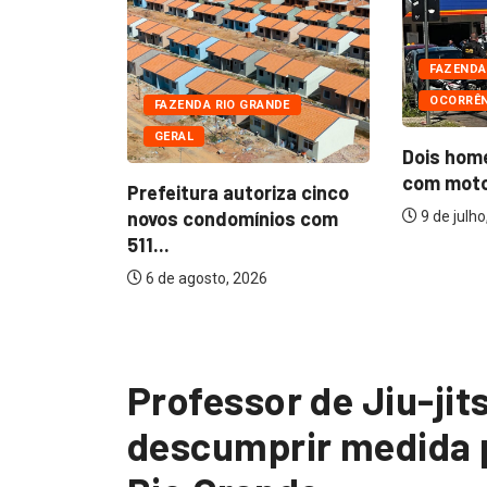
FAZENDA
OCORRÊN
DE
FAZENDA RIO GRANDE
GERAL
Dois hom
com motoc
oto de
Prefeitura autoriza cinco
o de...
novos condomínios com
9 de julho
511...
6 de agosto, 2026
Professor de Jiu-jit
descumprir medida 