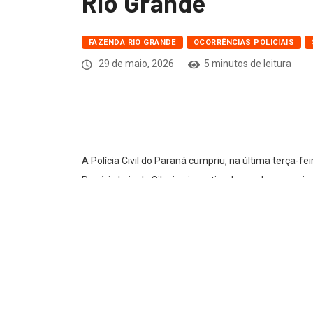
Rio Grande
FAZENDA RIO GRANDE
OCORRÊNCIAS POLICIAIS
29 de maio, 2026
5 minutos de leitura
A Polícia Civil do Paraná cumpriu, na última terça-fe
Rogério Luiz da Silveira, investigado por descumpr
De acordo com a polícia, a prisão foi decretada apó
determinações judiciais impostas no âmbito de uma i
medidas cautelares, a Polícia Civil representou pela 
policiais.