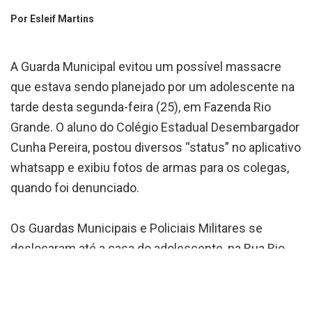
Por Esleif Martins
A Guarda Municipal evitou um possível massacre
que estava sendo planejado por um adolescente na
tarde desta segunda-feira (25), em Fazenda Rio
Grande. O aluno do Colégio Estadual Desembargador
Cunha Pereira, postou diversos “status” no aplicativo
whatsapp e exibiu fotos de armas para os colegas,
quando foi denunciado.
Os Guardas Municipais e Policiais Militares se
deslocaram até a casa do adolescente, na Rua Rio
Faxinal, bairro Iguaçu, no qual ao chegar no local
encontraram as armas, deteram o menor e
prenderam o pai, identificado por Sandro dos Santos,