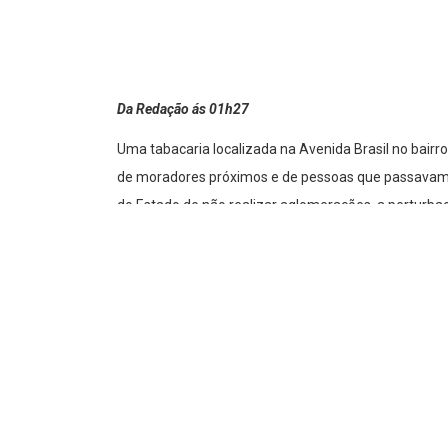
Da Redação ás 01h27
Uma tabacaria localizada na Avenida Brasil no bairr
de moradores próximos e de pessoas que passavam p
do Estado de não realizar aglomerações, a perturba
consumindo bebidas alcoólicas, era citada pelos den
Segundo um morador informou à equipe de reportage
tomaram conta do lugar. Sempre acionamos a Guarda 
jovem, que pediu anônimato, informou que hoje me
o caso.
Recentemente, o secretário de defesa social do muni
suposto descumprimento de isolamento social, por