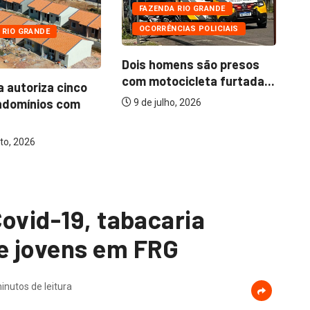
FAZENDA RIO GRANDE
OCORRÊNCIAS POLICIAIS
 RIO GRANDE
Dois homens são presos
com motocicleta furtada...
a autoriza cinco
Mo
ndomínios com
ba
9 de julho, 2026
to, 2026
ovid-19, tabacaria
e jovens em FRG
inutos de leitura