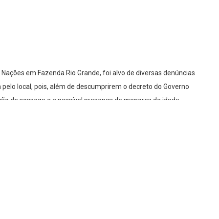
o Nações em Fazenda Rio Grande, foi alvo de diversas denúncias
elo local, pois, além de descumprirem o decreto do Governo
ção de sossego e a possível presença de menores de idade
unciantes. Veja no vídeo mais abaixo.
m, “é constante essa baderna. O som alto e algazarra
ou a polícia, mas raramente eles vem”, disse. Já um outro
smo fez contato com a GM, porém, deram pouca atenção para
cípio ‘enforcou um jovem pelas costas’ e deu voz de prisão por
ém, nesta situação, não vemos o mesmo modo de operação, a