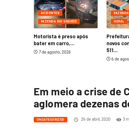
DE
CIAIS
ACIDENTES
FAZENDA
FAZENDA RIO GRANDE
GERAL
 presos
furtada...
Motorista é preso após
Prefeitur
bater em carro,...
novos co
511...
7 de agosto, 2026
6 de agos
Em meio a crise de C
aglomera dezenas d
26 de abril, 2020
3 m
UNCATEGORIZED