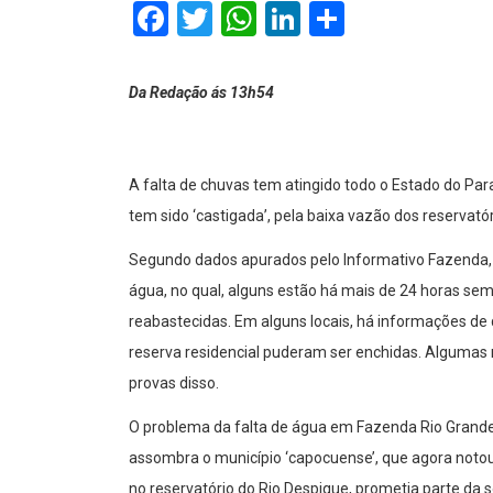
Facebook
Twitter
WhatsApp
LinkedIn
Comparti
Da Redação ás 13h54
A falta de chuvas tem atingido todo o Estado do Par
tem sido ‘castigada’, pela baixa vazão dos reservatór
Segundo dados apurados pelo Informativo Fazenda, de
água, no qual, alguns estão há mais de 24 horas se
reabastecidas. Em alguns locais, há informações de
reserva residencial puderam ser enchidas. Algumas r
provas disso.
O problema da falta de água em Fazenda Rio Grande
assombra o município ‘capocuense’, que agora noto
no reservatório do Rio Despique, prometia parte d