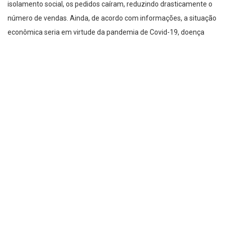
isolamento social, os pedidos caíram, reduzindo drasticamente o
número de vendas. Ainda, de acordo com informações, a situação
econômica seria em virtude da pandemia de Covid-19, doença
causada pelo novo coronavírus, que afetou praticamente todo o
planeta.
O medo é que a crise possa se agravar em setores industriais do
município e com isso, mais demissões possam ocorrer.
O blog contatou na segunda-feira (6) o departamento de
comunicação da empresa que ficou de dar retorno, porém, não
fez. Nesta quarta-feira (8), um novo contato foi feito, porém,
também houve ausência de resposta. O espaço continua aberto
ao contraditório.