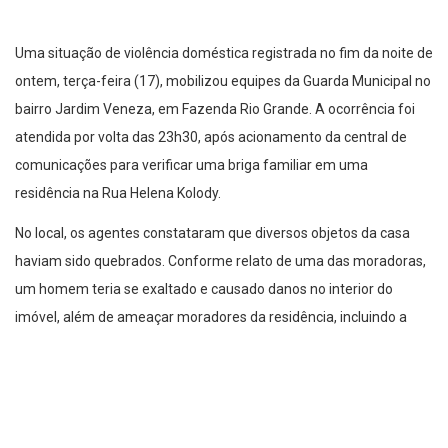
Uma situação de violência doméstica registrada no fim da noite de
ontem, terça-feira (17), mobilizou equipes da Guarda Municipal no
bairro Jardim Veneza, em Fazenda Rio Grande. A ocorrência foi
atendida por volta das 23h30, após acionamento da central de
comunicações para verificar uma briga familiar em uma
residência na Rua Helena Kolody.
No local, os agentes constataram que diversos objetos da casa
haviam sido quebrados. Conforme relato de uma das moradoras,
um homem teria se exaltado e causado danos no interior do
imóvel, além de ameaçar moradores da residência, incluindo a
própria mãe, uma idosa de 77 anos, a irmã e quatro crianças, com
idades entre 9 e 15 anos.
Diante dos fatos, a vítima informou à equipe que desejava
representar contra o autor. Durante a intervenção, os guardas