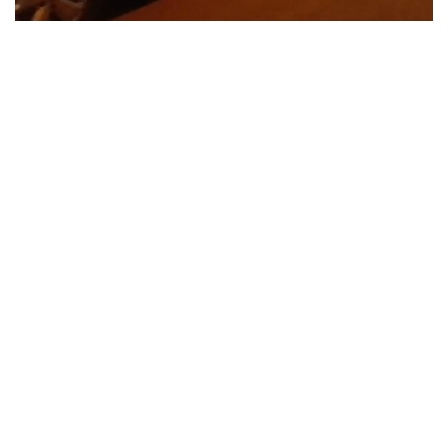
Imagem: arquivo IF
Um homem deu entrada na Unidade de Pronto Atendimento
(UPA) de Fazenda Rio Grande na noite desta sexta-feira (10), com
ferimentos provocados por arma branca, no bairro Eucaliptos
De acordo com as informações, a vítima apresentava lesões na
cabeça e na mão, causadas por faca. Ele relatou à equipe de
atendimento que foi agredido pela companheira, que teria
atentado contra sua vida.
Diante da situação, a equipe se deslocou até a residência, no
loteamento Jardim Brasil, mas a suspeita não foi encontrada no
local.