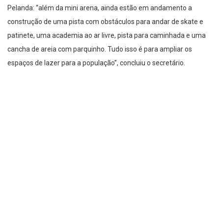
Pelanda: “além da mini arena, ainda estão em andamento a
construção de uma pista com obstáculos para andar de skate e
patinete, uma academia ao ar livre, pista para caminhada e uma
cancha de areia com parquinho. Tudo isso é para ampliar os
espaços de lazer para a população”, concluiu o secretário.
Novas áreas ainda deverão ser terminadas ainda neste primeiro
semestre, ampliando a oferta de lazer aos moradores da região.
Inauguração da Cancha na Rua Rio Tejo nesta sexta-feira, 17. Na foto,