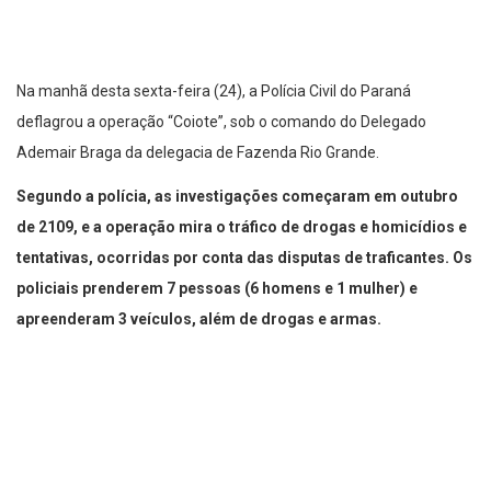
Na manhã desta sexta-feira (24), a Polícia Civil do Paraná
deflagrou a operação “Coiote”, sob o comando do Delegado
Ademair Braga da delegacia de Fazenda Rio Grande.
Segundo a polícia, as investigações começaram em outubro
de 2109, e a operação mira o tráfico de drogas e homicídios e
tentativas, ocorridas por conta das disputas de traficantes.
Os
policiais prenderem 7 pessoas (6 homens e 1 mulher) e
apreenderam 3 veículos, além de drogas e armas.
Os mandados de prisão e de busca e apreensão foram cumpridos
em Fazenda Rio Grande, Curitiba, Itaperuçu e Piraquara. Em
Piraquara, os policiais cumpriram buscas em celas na
Penitenciária do Estado. Cerca de 50 policiais de diversas
unidades participaram da operação.