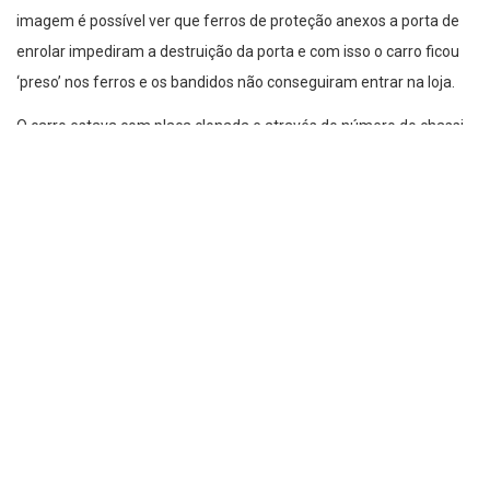
imagem é possível ver que ferros de proteção anexos a porta de
enrolar impediram a destruição da porta e com isso o carro ficou
‘preso’ nos ferros e os bandidos não conseguiram entrar na loja.
O carro estava com placa clonada e através do número do chassi
foi possível constatar que o veículo era roubado.
Não há informações se no momento da tentativa de roubo havia
algum segurança na loja.