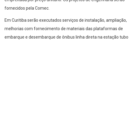
fornecidos pela Comec.
Em Curitiba serão executados serviços de instalação, ampliação,
melhorias com fornecimento de materiais das plataformas de
embarque e desembarque de ônibus linha direta na estação tubo
MON (Museu Oscar Niemeyer),
na estação tubo Carlos Gomes,
que atende a linha Ctba/Fazenda Rio Grande,
e na plataforma
do Terminal Boqueirão, que recebe os ligeirinhos São
José/Boqueirão e Aeroporto/Boqueirão. O preço máximo da
licitação é de R$ 489.811,06.
Em Almirante Tamandaré serão implantadas plataformas de
embarque e desembarque de ônibus linha direta e melhorias nos
Terminais Cachoeira e Sede. O preço máximo é de R$
1.119.536,86.
No Terminal de Fazenda Rio Grande a obra contempla a