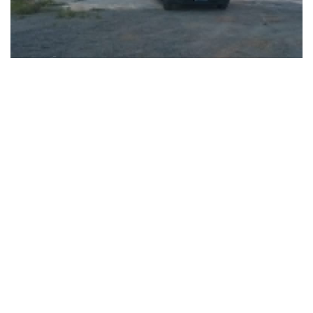
Imagem: Colaboração
No início da noite deste sábado (20), um homem causou
momentos de apreensão ao invadir um supermercado localizado
na Rua Jaguariaíva, no bairro Estados, em Fazenda Rio Grande.
Diante da situação, a equipe de segurança do estabelecimento foi
acionada.
Segundo relatos, o indivíduo gritava que estaria sendo perseguido
por pessoas que queriam matá-lo. Em seguida, ele correu para os
fundos do supermercado, subiu em um muro e pulou para dentro