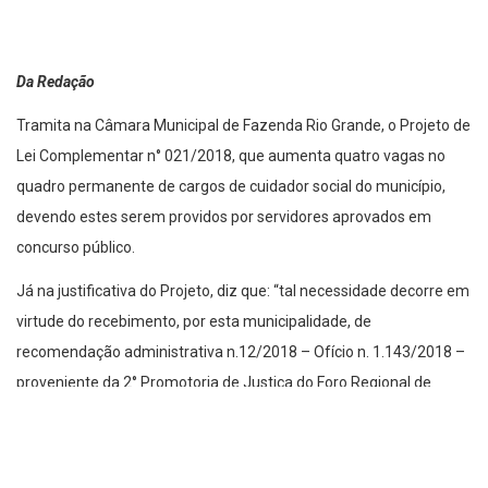
Da Redação
Tramita na Câmara Municipal de Fazenda Rio Grande, o Projeto de
Lei Complementar n° 021/2018, que aumenta quatro vagas no
quadro permanente de cargos de cuidador social do município,
devendo estes serem providos por servidores aprovados em
concurso público.
Já na justificativa do Projeto, diz que: “tal necessidade decorre em
virtude do recebimento, por esta municipalidade, de
recomendação administrativa n.12/2018 – Ofício n. 1.143/2018 –
proveniente da 2° Promotoria de Justiça do Foro Regional de
Fazenda Rio Grande/PR. Em tal recomendação informa-se que
deverão ser exonerados 4 (quatro) servidoras da Secretaria
Municipal de Assistência Social (cargos em comissão) que