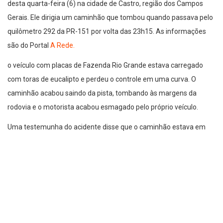
desta quarta-feira (6) na cidade de Castro, região dos Campos
Gerais. Ele dirigia um caminhão que tombou quando passava pelo
quilômetro 292 da PR-151 por volta das 23h15. As informações
são do Portal
A Rede.
o veículo com placas de Fazenda Rio Grande estava carregado
com toras de eucalipto e perdeu o controle em uma curva. O
caminhão acabou saindo da pista, tombando às margens da
rodovia e o motorista acabou esmagado pelo próprio veículo.
Uma testemunha do acidente disse que o caminhão estava em
alta velocidade e que havia duas pessoas dentro da cabine. O
passageiro teria sido resgatado por outro veículo e não há
informações sobre seu estado de saúde.
A Polícia Científica esteve no local para realizar a perícia que
poderá identificar a causa do acidente e o corpo do caminhoneiro
foi levado ao Instituto Médico Legal (IML) de Ponta Grossa.