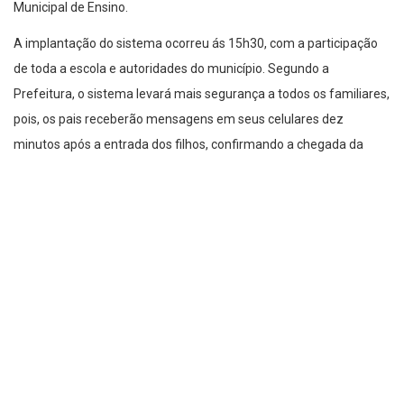
Municipal de Ensino.
A implantação do sistema ocorreu ás 15h30, com a participação
de toda a escola e autoridades do município. Segundo a
Prefeitura, o sistema levará mais segurança a todos os familiares,
pois, os pais receberão mensagens em seus celulares dez
minutos após a entrada dos filhos, confirmando a chegada da
criança na escola.
Ainda, segundo a assessoria de comunicação, o Reconhecimento
Facial, no entanto, exige que o APP Minha Cidade seja baixado nos
aparelhos celulares. Pelo aplicativo será possível também
interagir com outros setores fundamentais da Prefeitura, como
Saúdes, Gestão, Educação.