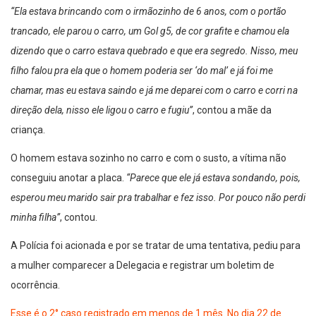
“Ela estava brincando com o irmãozinho de 6 anos, com o portão
trancado, ele parou o carro, um Gol g5, de cor grafite e chamou ela
dizendo que o carro estava quebrado e que era segredo. Nisso, meu
filho falou pra ela que o homem poderia ser ‘do mal’ e já foi me
chamar, mas eu estava saindo e já me deparei com o carro e corri na
direção dela, nisso ele ligou o carro e fugiu”
, contou a mãe da
criança.
O homem estava sozinho no carro e com o susto, a vítima não
conseguiu anotar a placa.
“Parece que ele já estava sondando, pois,
esperou meu marido sair pra trabalhar e fez isso. Por pouco não perdi
minha filha”
, contou.
A Polícia foi acionada e por se tratar de uma tentativa, pediu para
a mulher comparecer a Delegacia e registrar um boletim de
ocorrência.
Esse é o 2° caso registrado em menos de 1 mês. No dia 22 de