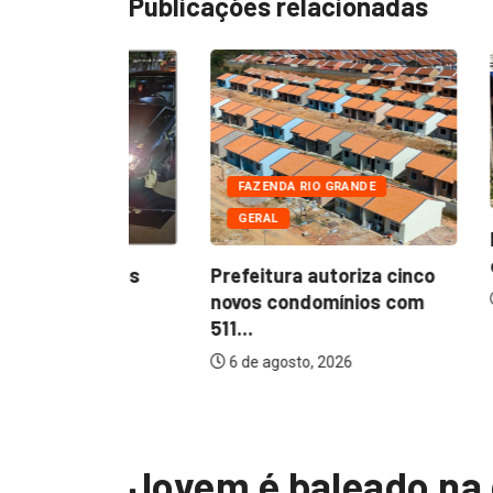
Publicações relacionadas
FAZENDA
OCORRÊN
FAZENDA RIO GRANDE
DE
GERAL
Dois hom
com motoc
so após
Prefeitura autoriza cinco
.
novos condomínios com
9 de julho
511...
6 de agosto, 2026
Jovem é baleado na