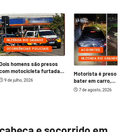
 RIO GRANDE
CIAS POLICIAIS
ACIDENTES
FAZENDA RIO GRANDE
ens são presos
icleta furtada...
Motorista é preso após
Pr
bater em carro,...
no
, 2026
51
7 de agosto, 2026
 cabeça e socorrido em