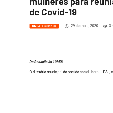
mulheres para reun
de Covid-19
29 de maio, 2020
3 
UNCATEGORIZED
Da Redação ás 10h58
O diretório municipal do partido social liberal – PSL,
mulheres para um ‘chá das mulheres’, em plena Pan
mortos em outros 64 estão em isolamento, infectad
Segundo dados do convite, o evento está marcado p
não há menção sobre a utilização de mascaras e d
normas da Organização Mundial da Saúde e do Minist