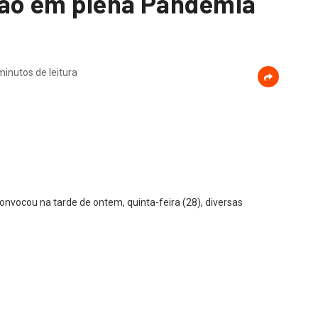
ião em plena Pandemia
minutos de leitura
 convocou na tarde de ontem, quinta-feira (28), diversas
demia, no qual, apenas em Fazenda Rio Grande já deixou 4
os pela doença.
ara este sábado (30), em uma academia no bairro Nações, e
emais medidas de prevenção, indo em desencontro com as
ério da Saúde. Ainda, vale lembrar, que há um decreto