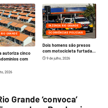
FAZENDA RIO GRANDE
OCORRÊNCIAS POLICIAIS
 RIO GRANDE
Dois homens são presos
com motocicleta furtada...
a autoriza cinco
Mo
ndomínios com
ba
9 de julho, 2026
to, 2026
Rio Grande ‘convoca’