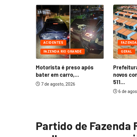
DE
CIAIS
ACIDENTES
FAZENDA
FAZENDA RIO GRANDE
GERAL
 presos
furtada...
Motorista é preso após
Prefeitur
bater em carro,...
novos co
511...
7 de agosto, 2026
6 de agos
Partido de Fazenda 