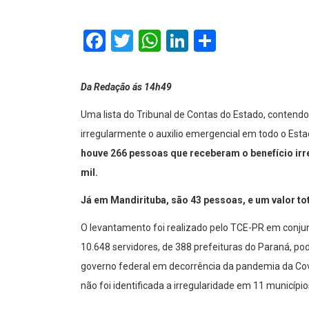
Facebook
Twitter
WhatsApp
LinkedIn
Comparti
Da Redação ás 14h49
Uma lista do Tribunal de Contas do Estado, contend
irregularmente o auxilio emergencial em todo o Es
houve 266 pessoas que receberam o benefício irre
mil.
Já em Mandirituba, são 43 pessoas, e um valor tot
O levantamento foi realizado pelo TCE-PR em conjun
10.648 servidores, de 388 prefeituras do Paraná, po
governo federal em decorrência da pandemia da Covi
não foi identificada a irregularidade em 11 município