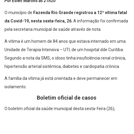
Por Esleif Martins ás 21h20
O município de
Fazenda Rio Grande registrou a 12º vítima fatal
da Covid-19, nesta sexta-feira, 26
. A informação foi confirmada
pela secretaria municipal de saúde através de nota.
A vítima é um homem de 84 anos que estava internado em uma
Unidade de Terapia Intensiva – UTI, de um hospital dde Curitiba.
Segundo a nota da SMS, o idoso tinha insuficiência renal crônica,
hipertensão arterial sistêmica, diabetes e cardiopatia crônica.
A família da vítima já está orientada e deve permanecer em
isolamento.
Boletim oficial de casos
O boletim oficial da saúde municipal desta sexta-feira (26),
informou que o município tem 202 casos de Covid-19
confirmados, 199 casos em investigação, 109 pacientes curados e
11 óbitos. Agora com essa nova morte confirmada, foi para 12 o