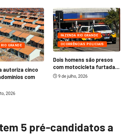
FAZENDA RIO GRANDE
OCORRÊNCIAS POLICIAIS
 RIO GRANDE
Dois homens são presos
com motocicleta furtada...
a autoriza cinco
Mo
ndomínios com
ba
9 de julho, 2026
to, 2026
tem 5 pré-candidatos a