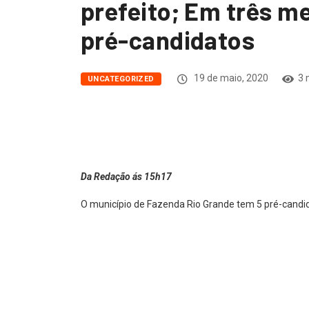
prefeito; Em três m
pré-candidatos
19 de maio, 2020
3 
UNCATEGORIZED
Da Redação ás 15h17
O município de Fazenda Rio Grande tem 5 pré-candid
irão ocorrer em outubro deste ano, 2020. Em janeir
candidaturas reduziram para 5.
As informações foram confirmadas pelo blog através
candidato.