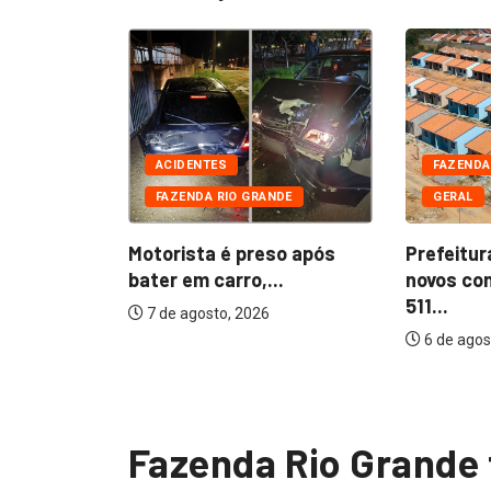
DE
CIAIS
ACIDENTES
FAZENDA
FAZENDA RIO GRANDE
GERAL
 presos
furtada...
Motorista é preso após
Prefeitur
bater em carro,...
novos co
511...
7 de agosto, 2026
6 de agos
Fazenda Rio Grande 