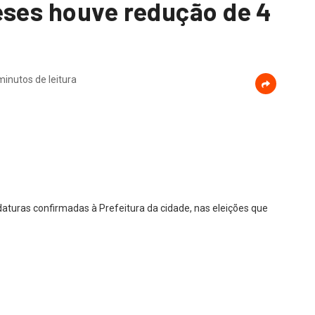
eses houve redução de 4
minutos de leitura
aturas confirmadas à Prefeitura da cidade, nas eleições que
o eram 9 candidatos, porém, pouco menos de 3 meses depois, as
 dos partidos políticos e em declarações dadas por cada pré-