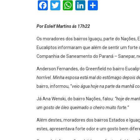
Facebook
Twitter
WhatsApp
LinkedIn
Comparti
Por Esleif Martins ás 17h22
Os moradores dos bairros Iguaçu, parte do Nações, 
Eucaliptos informaram que além de sentir um forte o
Companhia de Saneamento do Paraná – Sanepar, nest
Anderson Fernandes, do Greenfield no bairro Eucalipt
horrível. Minha esposa está mal do estômago depois d
bairro, informou, “
veio água hoje na parte da manhã co
Já Ana Wenski, do bairro Nações, falou:
“hoje de man
um gosto de óleo queimado o cheiro muito forte.”
Além destes, moradores dos bairros Estados e Iguaç
estes, apresentava forte odor e um gosto bem difer