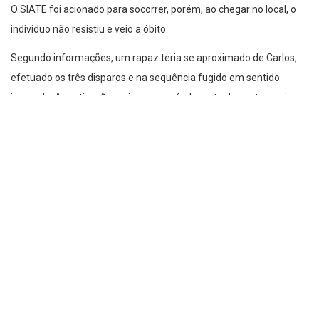
O SIATE foi acionado para socorrer, porém, ao chegar no local, o
individuo não resistiu e veio a óbito.
Segundo informações, um rapaz teria se aproximado de Carlos,
efetuado os três disparos e na sequência fugido em sentido
ignorado. A motivação seria um possível acerto de contas, pois, o
mesmo já tinha passagem pela polícia.
O corpo será recolhido ao Instituto Médico Legal (IML) e a
delegacia da cidade investigará mais este caso.