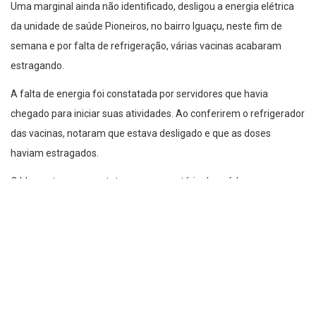
Uma marginal ainda não identificado, desligou a energia elétrica
da unidade de saúde Pioneiros, no bairro Iguaçu, neste fim de
semana e por falta de refrigeração, várias vacinas acabaram
estragando.
A falta de energia foi constatada por servidores que havia
chegado para iniciar suas atividades. Ao conferirem o refrigerador
das vacinas, notaram que estava desligado e que as doses
haviam estragados.
O blog entrou em contato com a secretária de saúde que
confirmou o caso. Porém, não a informação da quantidade e do
tipo das vacinas perdidas.
Câmeras na região podem ajudar a localizar o vandâlo que
cometeu esse crime. E denúncias podem ser encaminhas às
Polícias Civil e Militar.