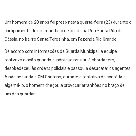
Um homem de 28 anos foi preso nesta quarta-feira (23) durante o
cumprimento de um mandado de prisão na Rua Santa Rita de
Cássia, no bairro Santa Terezinha, em Fazenda Rio Grande.
De acordo com informações da Guarda Municipal, a equipe
realizava a ação quando o indivíduo resistiu à abordagem,
desobedeceu às ordens policiais e passou a desacatar os agentes.
Ainda segundo o GM Santana, durante a tentativa de contê-lo e
algemá-lo, o homem chegou a provocar arranhões no braço de
um dos guardas.
O mandado de prisão em aberto era pelo crime de tráfico de
drogas. Após ser detido, o indivíduo foi encaminhado à Delegacia
Cidadã, onde foi ouvido pela autoridade policial de plantão. Na
sequência, ele foi transferido para a cadeia pública de Curitiba.