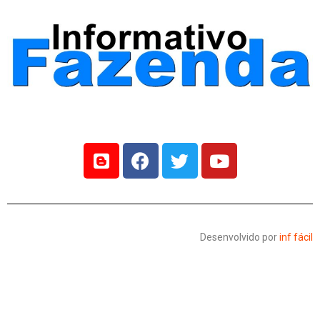
supermercado em FRG
FAZENDA RIO GRANDE
OCORRÊNCIAS POLICIAIS
SEGURANÇA
16 de maio, 2026
2 minutos de leitura
Foto: Colaboração
Um homem de 49 anos foi preso pela Guarda Municipal de
Fazenda Rio Grande na noite desta quinta-feira (15), por
importunação sexual em um supermercado no bairro Gralha Azul.
Segundo informações da corporação, uma equipe foi chamada