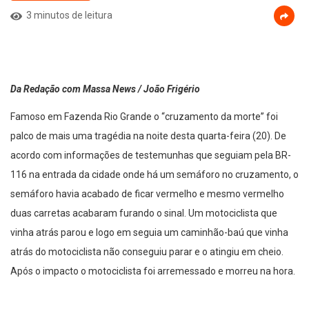
3 minutos de leitura
Da Redação com Massa News / João Frigério
Famoso em Fazenda Rio Grande o “cruzamento da morte” foi
palco de mais uma tragédia na noite desta quarta-feira (20). De
acordo com informações de testemunhas que seguiam pela BR-
116 na entrada da cidade onde há um semáforo no cruzamento, o
semáforo havia acabado de ficar vermelho e mesmo vermelho
duas carretas acabaram furando o sinal. Um motociclista que
vinha atrás parou e logo em seguia um caminhão-baú que vinha
atrás do motociclista não conseguiu parar e o atingiu em cheio.
Após o impacto o motociclista foi arremessado e morreu na hora.
O condutor do caminhão foi submetido ao teste do bafômetro e