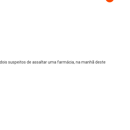
dois suspeitos de assaltar uma farmácia, na manhã deste
na rua César Carelli, bairro Pioneiros, no pátio do antigo
8h, quando a dupla chegou, deu voz de assalto, renderam e
am levando o dinheiro. Um cliente que estava próximo notou a
e chegou ao local. Após buscas pela região, os dois suspeitos
bar o um veículo, porém, não obtiveram sucesso. Nesta ocasião,