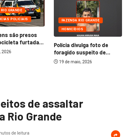
 RIO GRANDE
CIAS POLICIAIS
FAZENDA RIO GRANDE
HOMICÍDIOS
ens são presos
icleta furtada...
Polícia divulga foto de
Pr
foragido suspeito de...
no
, 2026
51
19 de maio, 2026
eitos de assaltar
a Rio Grande
nutos de leitura