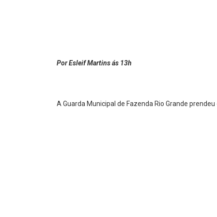
Por Esleif Martins ás 13h
A Guarda Municipal de Fazenda Rio Grande prendeu 
Domingo (5), em Fazenda Rio Grande.
Segundo informações, a farmácia, que fica localizada 
terminal rodoviário, estava abrindo, por volta das 0
ameaçam a caixa com uma faca e na sequência fugir
ação e já acionou a Guarda Municipal que rapidament
foram localizados.
Ainda, durante a ação, os jovens teriam tentado rou