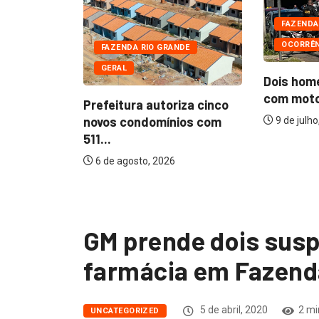
FAZENDA
OCORRÊN
DE
FAZENDA RIO GRANDE
GERAL
Dois hom
com motoc
oto de
Prefeitura autoriza cinco
o de...
novos condomínios com
9 de julho
511...
6 de agosto, 2026
GM prende dois susp
farmácia em Fazend
5 de abril, 2020
2 mi
UNCATEGORIZED