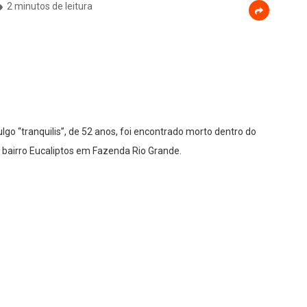
2 minutos de leitura
go “tranquilis”, de 52 anos, foi encontrado morto dentro do
, bairro Eucaliptos em Fazenda Rio Grande.
 para casa, ao deitar, provavelmente teve um mal súbito, e caiu
a que estava ao lado da cama, inclusive pelo jeito que estava
eriu não se identificar.
ito. As Polícias Militar e Civil estiveram no local, bem como a
 (IML), e a Delegacia acompanha o caso.