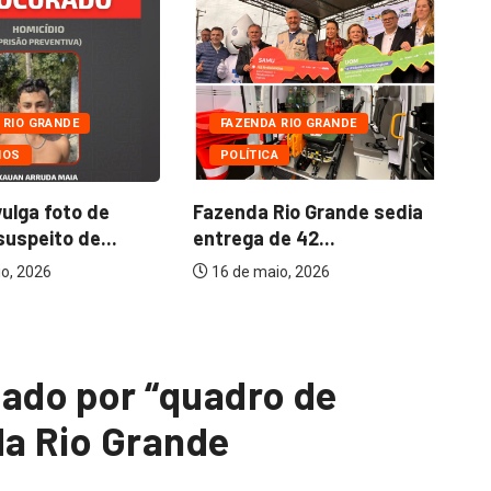
 RIO GRANDE
FAZENDA RIO GRANDE
IOS
POLÍTICA
Do
co
vulga foto de
Fazenda Rio Grande sedia
suspeito de...
entrega de 42...
o, 2026
16 de maio, 2026
do por “quadro de
da Rio Grande