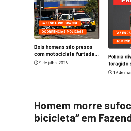
FAZENDA RIO GRANDE
OCORRÊNCIAS POLICIAIS
DE
FAZENDA
HOMICÍD
Dois homens são presos
com motocicleta furtada...
nde sedia
Polícia di
foragido 
9 de julho, 2026
19 de mai
Homem morre sufoca
bicicleta” em Fazen