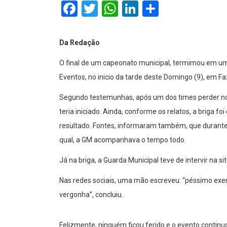
Facebook
Twitter
WhatsApp
LinkedIn
Comparti
Da Redação
O final de um capeonato municipal, termimou em uma
Eventos, no inicio da tarde deste Domingo (9), em F
Segundo testemunhas, após um dos times perder nos
teria iniciado. Ainda, conforme os relatos, a briga f
resultado. Fontes, informaram também, que durante o 
qual, a GM acompanhava o tempo todo.
Já na briga, a Guarda Municipal teve de intervir na si
Nas redes sociais, uma mão escreveu: “péssimo exemp
vergonha”, concluiu.
Felizmente, ninguém ficou ferido e o evento continu