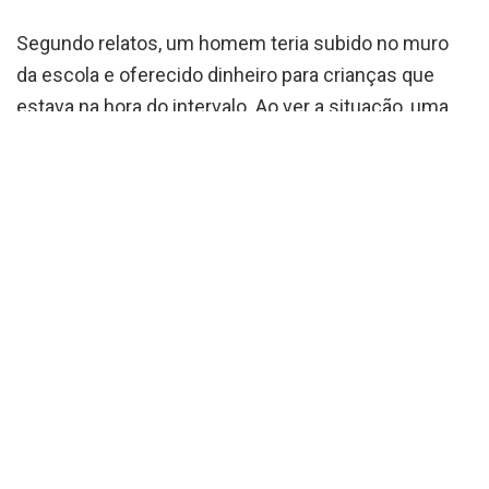
Segundo relatos, um homem teria subido no muro
da escola e oferecido dinheiro para crianças que
estava na hora do intervalo. Ao ver a situação, uma
funcionária da Escola interviu gritando, e a direção
foi informada. A Polícia Militar foi acionada, porém, ao
chegar, o homem já havia saído. Os policiais fizeram
buscas na região mas nenhum suspeito foi
localizado.
Ainda não se sabe qual era a intenção do homem, mas o fato
deixou pais de alunos assustados com a situação que gerou
comentários durante a saída das crianças.
Na tarde desta quinta-feira (26) o Blog tentou
conversar com vizinhos, porém, não teve êxito.