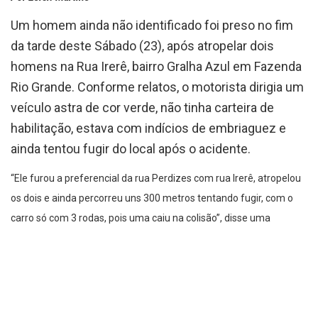
Um homem ainda não identificado foi preso no fim
da tarde deste Sábado (23), após atropelar dois
homens na Rua Irerê, bairro Gralha Azul em Fazenda
Rio Grande. Conforme relatos, o motorista dirigia um
veículo astra de cor verde, não tinha carteira de
habilitação, estava com indícios de embriaguez e
ainda tentou fugir do local após o acidente.
“Ele furou a preferencial da rua Perdizes com rua Irerê, atropelou
os dois e ainda percorreu uns 300 metros tentando fugir, com o
carro só com 3 rodas, pois uma caiu na colisão”, disse uma
testemunha que preferiu não se identificar.
Um deles, de aproximadamente 25 anos foi socorrido em estado
grave, já o outro que aparenta uns 40 anos foi socorrido em
estado gravíssimo e teve que ser transportado com apoio da