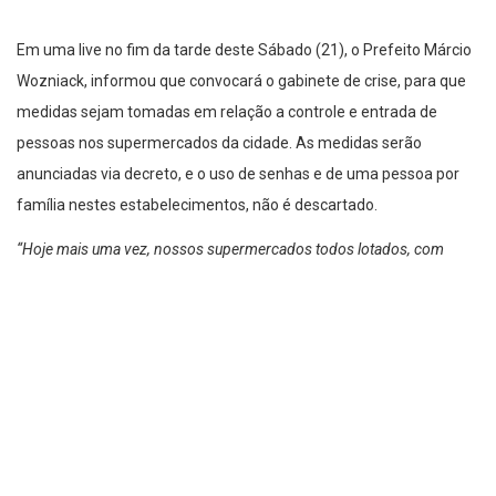
Em uma live no fim da tarde deste Sábado (21), o Prefeito Márcio
Wozniack, informou que convocará o gabinete de crise, para que
medidas sejam tomadas em relação a controle e entrada de
pessoas nos supermercados da cidade. As medidas serão
anunciadas via decreto, e o uso de senhas e de uma pessoa por
família nestes estabelecimentos, não é descartado.
“Hoje mais uma vez, nossos supermercados todos lotados, com
crianças, pessoas de idade. Claro é difícil conter isso
e agora a tarde
a vigilância sanitária expediu uma portaria pedindo aos donos de
supermercados que restrinja as entradas por senhas, limitando o
número de pessoas.
Já estamos convocando o gabinete de crise, pra
acharmos uma solução pra isso, já na segunda-feira de manhã, na
terça-feira no máximo, pra que os mercados possam colocar um
sistema de senha, de controle, não pra coibir as pessoas de ir lá, mas