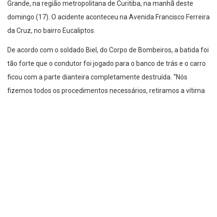
Grande, na região metropolitana de Curitiba, na manhã deste
domingo (17). O acidente aconteceu na Avenida Francisco Ferreira
da Cruz, no bairro Eucaliptos.
De acordo com o soldado Biel, do Corpo de Bombeiros, a batida foi
tão forte que o condutor foi jogado para o banco de trás e o carro
ficou com a parte dianteira completamente destruída. “Nós
fizemos todos os procedimentos necessários, retiramos a vítima
do veículo e a encaminhamos até o hospital. Ela sofreu
traumatismo craniano e fratura exposta do fêmur”, relatou ele em
entrevista à Banda B.
Apesar de estar inconsciente no momento do resgate e da
gravidade dos ferimentos, o motorista estava estável ao ser
levado para o Hospital do Trabalhador. Não há informações sobre
o que causou a batida.