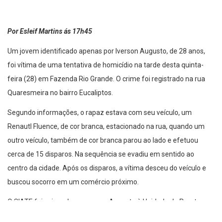
Por Esleif Martins ás 17h45
Um jovem identificado apenas por Iverson Augusto, de 28 anos,
foi vítima de uma tentativa de homicídio na tarde desta quinta-
feira (28) em Fazenda Rio Grande. O crime foi registrado na rua
Quaresmeira no bairro Eucaliptos.
Segundo informações, o rapaz estava com seu veículo, um
Renautl Fluence, de cor branca, estacionado na rua, quando um
outro veículo, também de cor branca parou ao lado e efetuou
cerca de 15 disparos. Na sequência se evadiu em sentido ao
centro da cidade. Após os disparos, a vítima desceu do veículo e
buscou socorro em um comércio próximo.
O SIATE foi acionado e socorreu Augusto à Unidade de Pronto
Atendimento – UPA, da cidade, com um ferimento no ombro. A