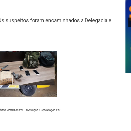
a. Os suspeitos foram encaminhados a Delegacia e
fundo viatura da PM – Ilustração / Reprodução PM