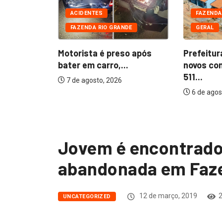
CIAIS
ACIDENTES
FAZENDA
FAZENDA RIO GRANDE
GERAL
 presos
furtada...
Motorista é preso após
Prefeitur
bater em carro,...
novos co
511...
7 de agosto, 2026
6 de agos
Jovem é encontrado
abandonada em Faze
12 de março, 2019
2
UNCATEGORIZED