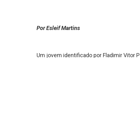
Por Esleif Martins
Um jovem identificado por Fladimir Vitor Pr
morto na tarde desta terça-feira (12), em
O cadáver foi localizado na rua São Domingos de Sáv
Segundo informações, o jovem teria se envolvido em
de arma de fogo. Durante a fuga ele escalou a cobe
residência abandonada em que foi encontrado. Confor
O corpo foi encaminhado ao Instituto Médico Legal
este caso.