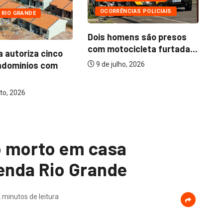
OCORRÊNCIAS POLICIAIS
 RIO GRANDE
Dois homens são presos
com motocicleta furtada...
a autoriza cinco
Mo
ndomínios com
ba
9 de julho, 2026
to, 2026
 morto em casa
nda Rio Grande
 minutos de leitura