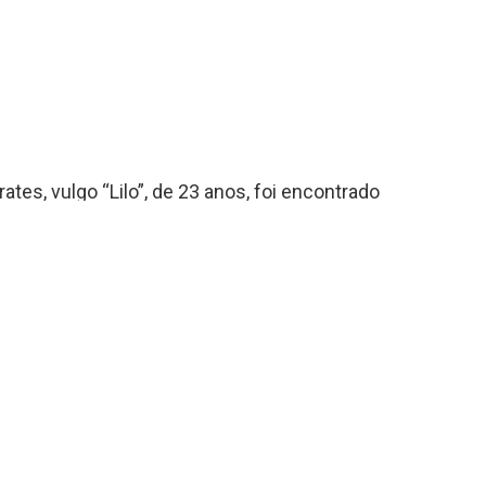
ates, vulgo “Lilo”, de 23 anos, foi encontrado
 Fazenda Rio Grande.
io, Jardim Suzuki no bairro Estados.
 uma briga no final de semana, onde fugiu de alguns disparos
rtura de algumas residências e possivelmente acabou caindo na
me a perícia, não harvia marca de tiros no corpo.
 (IML) e a delegacia de Fazenda Rio Grande acompanhara mais