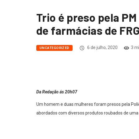
Trio é preso pela P
de farmácias de FRG
6 de julho, 2020
3 mi
UNCATEGORIZED
Da Redação ás 20h07
Um homem e duas mulheres foram presos pela Polícia
abordados com diversos produtos roubados de uma f
Segundo a PM, um viatura estava passando pela Av. 
policiais então tentaram abordar os suspeitos, que