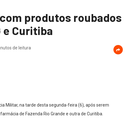
M com produtos roubados
 e Curitiba
nutos de leitura
 Militar, na tarde desta segunda-feira (6), após serem
armácia de Fazenda Rio Grande e outra de Curitiba.
Brasil, quando os policiais foram informados de um roubo. Os
 estavam com um veículo de cor prata, porém, não obedeceram