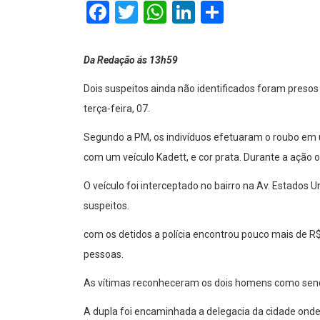
Facebook
Twitter
WhatsApp
LinkedIn
Comparti
Da Redação ás 13h59
Dois suspeitos ainda não identificados foram presos
terça-feira, 07.
Segundo a PM, os indivíduos efetuaram o roubo em 
com um veículo Kadett, e cor prata. Durante a açã
O veículo foi interceptado no bairro na Av. Estados U
suspeitos.
com os detidos a polícia encontrou pouco mais de R$ 9
pessoas.
As vítimas reconheceram os dois homens como send
A dupla foi encaminhada a delegacia da cidade onde f