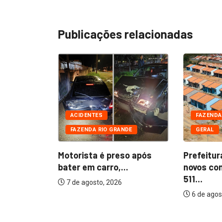
Publicações relacionadas
DE
CIAIS
ACIDENTES
FAZENDA
FAZENDA RIO GRANDE
GERAL
 presos
furtada...
Motorista é preso após
Prefeitur
bater em carro,...
novos co
511...
7 de agosto, 2026
6 de agos