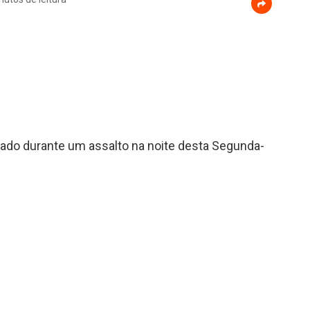
eado durante um assalto na noite desta Segunda-
ximo a passarela do terminal de ônibus da cidade. Segundo
a sequência atirado contra ele duas vezes. Na sequência, a
conhecido.
do Cajuru. Felizmente, ele não corre risco de morte.
os suspeitos.