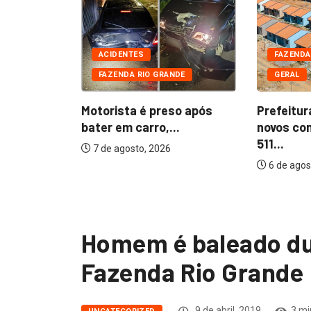
DE
CIAIS
ACIDENTES
FAZENDA
FAZENDA RIO GRANDE
GERAL
 presos
furtada...
Motorista é preso após
Prefeitur
bater em carro,...
novos co
511...
7 de agosto, 2026
6 de agos
Homem é baleado du
Fazenda Rio Grande
9 de abril, 2019
3 mi