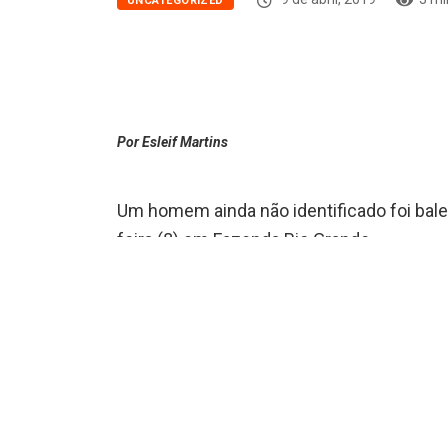
UNCATEGORIZED
Por Esleif Martins
Um homem ainda não identificado foi bal
feira (8) em Fazenda Rio Grande.
O crime ocorreu na Rua Carlos Eduardo Nichelle, pró
informações, uma dupla teria assaltado o homem e n
dupla, que estava de bicicleta, fugiu em sentido des
O SIATE foi acionado e socorreu a vítima ao Hospital 
A Polícia Militar faz buscas na região para localizar 