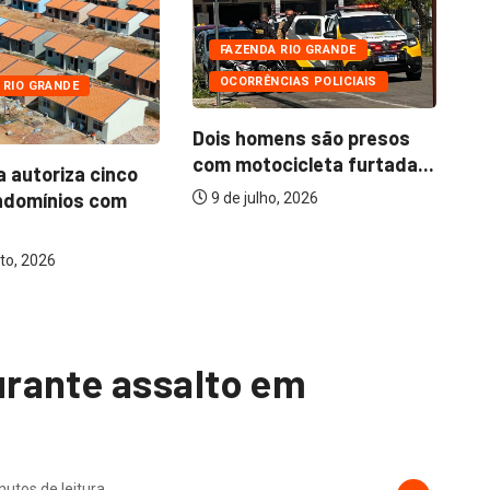
FAZENDA RIO GRANDE
OCORRÊNCIAS POLICIAIS
 RIO GRANDE
Dois homens são presos
com motocicleta furtada...
a autoriza cinco
Mo
ndomínios com
ba
9 de julho, 2026
to, 2026
rante assalto em
nutos de leitura