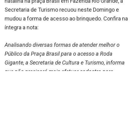
natalina na praça Brasil em Fazenda Rio Grande, a
Secretaria de Turismo recuou neste Domingo e
mudou a forma de acesso ao brinquedo. Confira na
íntegra a nota:
Analisando diversas formas de atender melhor o
Público da Praça Brasil para o acesso a Roda
Gigante, a Secretaria de Cultura e Turismo, informa
que não precisará mais efetuar cadastro para
validação, mas manterá o pedido de doação de 1kg
de alimento não perecível, que posteriormente serão
revertidos para entidades sociais do município.
O kg de alimento não é obrigatório, porém para
melhor organização do acesso, será realizado duas
filas para a Roda Gigante, uma fila com doações e
outra fila sem doações.