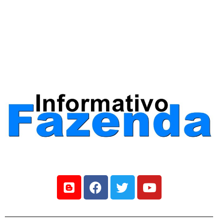
Jovem baleado em FRG, morre
dentro da ambulância a caminho
do hospital
21 de maio, 2020
UNCATEGORIZED
4 minutos de leitura
Por Esleif Martins ás 04h15