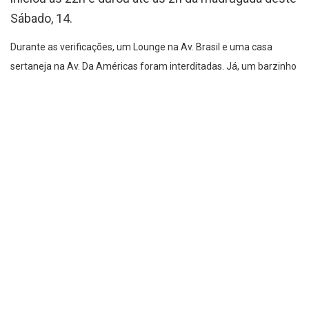
Sábado, 14.
Durante as verificações, um Lounge na Av. Brasil e uma casa
sertaneja na Av. Da Américas foram interditadas. Já, um barzinho
na Rua Jequitibá e uma casa de shows na Tv. São Patricio, foram
autuadas. Ainda, outros dois lugares, 1 na Avenida Paraná e outro
na Nossa Senhora Aparecida, estavam fechados para o público.
No boletim divulgado não menciona o motivo das interdições, mas
fontes falam que é problemas técnicos e documentação, porém,
Polícia e Bombeiros não confirmaram.
O Blog busca contato com os envolvidos.