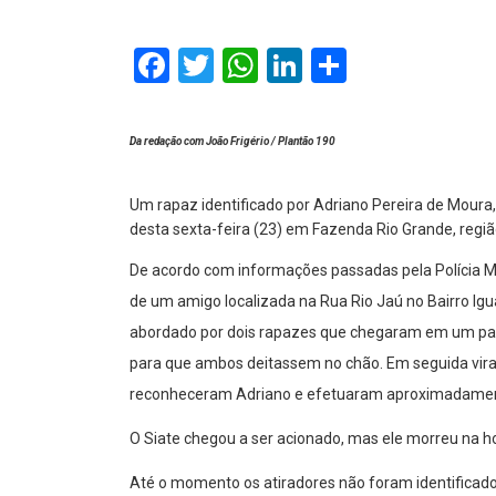
Facebook
Twitter
WhatsApp
LinkedIn
Comparti
Da redação com João Frigério / Plantão 190
Um rapaz identificado por Adriano Pereira de Moura
desta sexta-feira (23) em Fazenda Rio Grande, regiã
De acordo com informações passadas pela Polícia Milit
de um amigo localizada na Rua Rio Jaú no Bairro Igu
abordado por dois rapazes que chegaram em um pal
para que ambos deitassem no chão. Em seguida vir
reconheceram Adriano e efetuaram aproximadament
O Siate chegou a ser acionado, mas ele morreu na h
Até o momento os atiradores não foram identificado