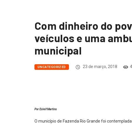
Com dinheiro do pov
veículos e uma ambu
municipal
23 de março, 2018
4
UNCATEGORIZED
Por Esleif Martins
O município de Fazenda Rio Grande foi contemplada
governo do Estado através de um programa chamad