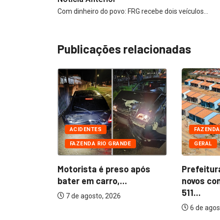
Com dinheiro do povo: FRG recebe dois veículos…
Publicações relacionadas
DE
CIAIS
ACIDENTES
FAZENDA
FAZENDA RIO GRANDE
GERAL
 presos
furtada...
Motorista é preso após
Prefeitur
bater em carro,...
novos co
511...
7 de agosto, 2026
6 de agos