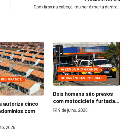
Com tiros na cabeça, mulher é morta dentro…
FAZENDA RIO GRANDE
OCORRÊNCIAS POLICIAIS
 RIO GRANDE
Dois homens são presos
com motocicleta furtada...
a autoriza cinco
Mo
ndomínios com
ba
9 de julho, 2026
to, 2026