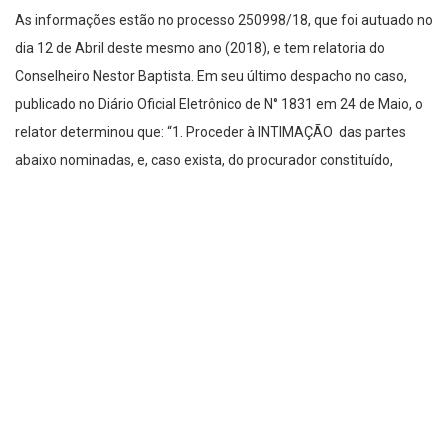
As informações estão no processo 250998/18, que foi autuado no
dia 12 de Abril deste mesmo ano (2018), e tem relatoria do
Conselheiro Nestor Baptista. Em seu último despacho no caso,
publicado no Diário Oficial Eletrônico de N° 1831 em 24 de Maio, o
relator determinou que: “1. Proceder à INTIMAÇÃO das partes
abaixo nominadas, e, caso exista, do procurador constituído,
mediante disponibilização deste Despacho por meio eletrônico,
para, querendo, no prazo de 15 (quinze) dias, apresentar ao
Tribunal as razões de contraditório quanto ao contido na Instrução
nº462/2018 (peça processual nº15) da Coordenadoria de Gestão
Municipal. Responsável pela intimação: Julio Cesar F. de Lima
Theodoro. Deve se alertar que a não apresentação do
contraditório poderá resultar na adoção de medidas previstas em
lei”, conclui o relator.
Outras Polêmicas