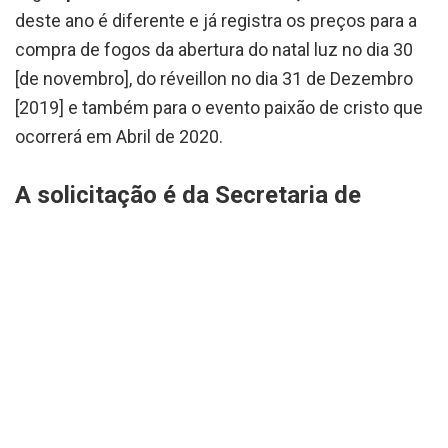
deste ano é diferente e já registra os preços para a
compra de fogos da abertura do natal luz no dia 30
[de novembro], do réveillon no dia 31 de Dezembro
[2019] e também para o evento paixão de cristo que
ocorrerá em Abril de 2020.
A solicitação é da Secretaria de
Turismo de responsabilidade do
Secretário Diego de Souza Gouveia
e
no edital não é citado a duração de cada show.
Em 2018 o valor a queima de fogos foi de R$ 61 mil e
abrangia apenas o réveillon. Esse ano,
o show
pirotécnico só da virada de ano ficou
aproximadamente R$ 19 mil mais caro, um