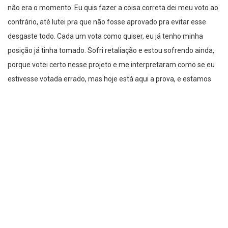
não era o momento. Eu quis fazer a coisa correta dei meu voto ao
contrário, até lutei pra que não fosse aprovado pra evitar esse
desgaste todo. Cada um vota como quiser, eu já tenho minha
posição já tinha tomado. Sofri retaliação e estou sofrendo ainda,
porque votei certo nesse projeto e me interpretaram como se eu
estivesse votada errado, mas hoje está aqui a prova, e estamos
votando o veto”, enfatizou o vereador.
O vereador que tem tido posições contrárias as maldades votadas
na câmara municipal, tem se destacado, porém, nos entristece
em ver que em pleno século XXI o corenalismo ainda impera em
nossa cidade.