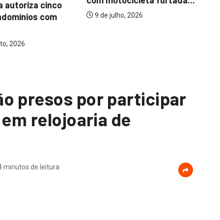
com motocicleta furtada...
a autoriza cinco
Mo
ndomínios com
ba
9 de julho, 2026
to, 2026
o presos por participar
 em relojoaria de
4 minutos de leitura