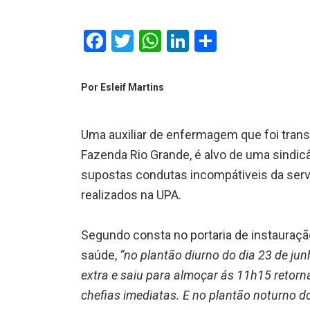
Facebook
Twitter
WhatsApp
LinkedIn
Comparti
Por Esleif Martins
Uma auxiliar de enfermagem que foi tran
Fazenda Rio Grande, é alvo de uma
sindicâ
supostas condutas incompátiveis da servi
realizados na UPA.
Segundo consta no portaria de instauraçã
saúde,
“no plantão diurno do dia 23 de jun
extra e saiu para almoçar ás 11h15 reto
chefias imediatas. E no plantão noturno do