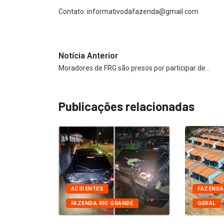
Contato:
informativodafazenda@gmail.com
Notícia Anterior
Moradores de FRG são presos por participar de…
Publicações relacionadas
DE
CIAIS
ACIDENTES
FAZENDA
FAZENDA RIO GRANDE
GERAL
 presos