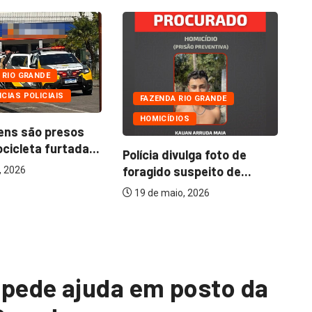
 RIO GRANDE
CIAS POLICIAIS
FAZENDA RIO GRANDE
HOMICÍDIOS
ens são presos
icleta furtada...
Polícia divulga foto de
Pr
foragido suspeito de...
no
, 2026
51
19 de maio, 2026
ede ajuda em posto da