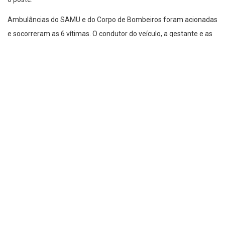
Ambulâncias do SAMU e do Corpo de Bombeiros foram acionadas
e socorreram as 6 vítimas. O condutor do veículo, a gestante e as
4 crianças foram encaminhadas a Hospitais de Curitiba. Ainda,
segundo socorristas, uma criança de 9 anos acabou ficando
gravemente ferida, com lesão profunda na cabeça.
A copel esteve no local avaliando as condições do poste.